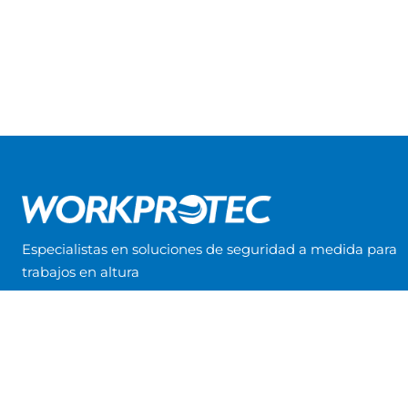
Especialistas en soluciones de seguridad a medida para
trabajos en altura
PROGRAMA LINEA COVID-19 COFINANCIADA AL 80% POR EL
FONDO
EUROPEO DESARROLLO REGIONAL EUROPEO (FEDER)
BENEFICIARIO: WORKPROTEC INGENIERIA, S.L.
Nº
EXPEDIENTE:
2020.07.COSI.0276