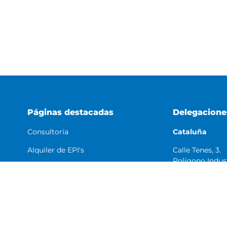
Páginas destacadas
Delegacione
Consultoría
Cataluña
Calle Tenes, 3.
Alquiler de EPI's
Polígono Indust
Revisión de EPI's
08150 Parets de
Barcelona
Revisión Líneas de Vida
Tienda EPIS
C. Valenciana
Líneas de vida Madrid