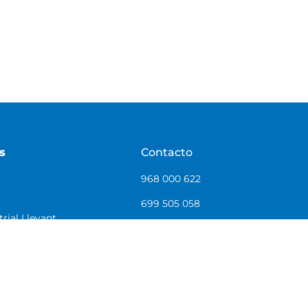
s
Contacto
968 000 622
699 505 058
rial Llevant.
tecnico@workprotec.com
l Vallès –
Certificación ISO 9001