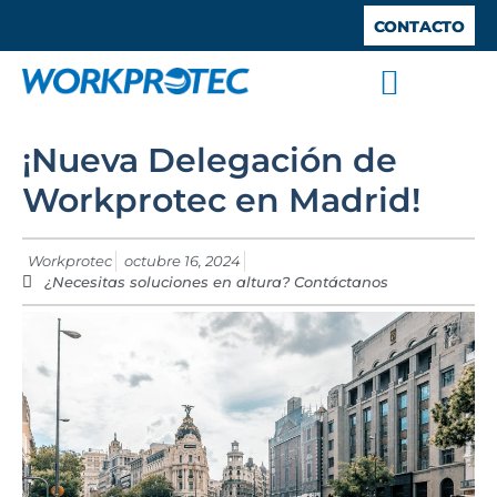
CONTACTO
SISTEMAS ANTICAÍDA
TRABAJOS VERTICALES
TRABAJO EN ALTURA
BARANDILLAS DE SEGURIDAD
ESPACIOS CONFINADOS
¡Nueva Delegación de
Workprotec en Madrid!
Workprotec
octubre 16, 2024
¿Necesitas soluciones en altura? Contáctanos