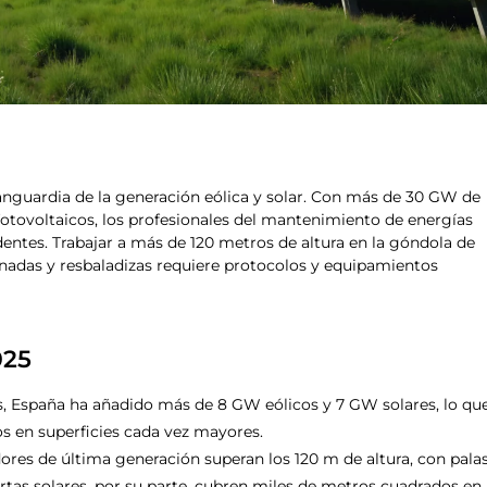
vanguardia de la generación eólica y solar. Con más de 30 GW de
otovoltaicos, los profesionales del mantenimiento de energías
dentes. Trabajar a más de 120 metros de altura en la góndola de
inadas y resbaladizas requiere protocolos y equipamientos
025
s, España ha añadido más de 8 GW eólicos y 7 GW solares, lo qu
os en superficies cada vez mayores.
res de última generación superan los 120 m de altura, con pala
tas solares, por su parte, cubren miles de metros cuadrados en