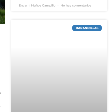
Encarni Muñoz Campillo
No hay comentarios
BARANDILLAS
e
s