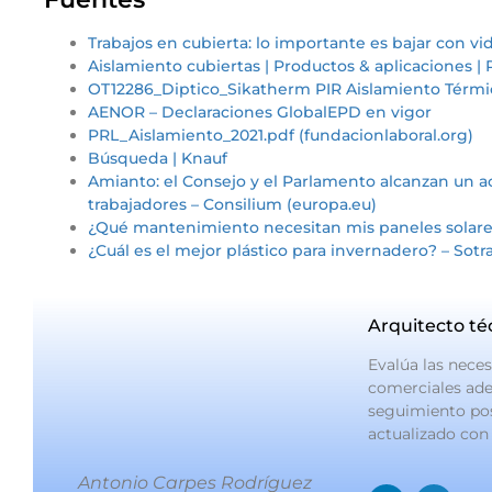
Trabajos en cubierta: lo importante es bajar con vid
Aislamiento cubiertas | Productos & aplicaciones
OT12286_Diptico_Sikatherm PIR Aislamiento Térmic
AENOR – Declaraciones GlobalEPD en vigor
PRL_Aislamiento_2021.pdf (fundacionlaboral.org)
Búsqueda | Knauf
Amianto: el Consejo y el Parlamento alcanzan un a
trabajadores – Consilium (europa.eu)
¿Qué mantenimiento necesitan mis paneles solar
¿Cuál es el mejor plástico para invernadero? – Sotr
Arquitecto té
Evalúa las neces
comerciales ade
seguimiento post
actualizado con 
Antonio Carpes Rodríguez