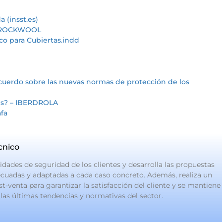
a (insst.es)
 | ROCKWOOL
o para Cubiertas.indd
cuerdo sobre las nuevas normas de protección de los
es? – IBERDROLA
afa
cnico
idades de seguridad de los clientes y desarrolla las propuestas
cuadas y adaptadas a cada caso concreto. Además, realiza un
-venta para garantizar la satisfacción del cliente y se mantiene
las últimas tendencias y normativas del sector.