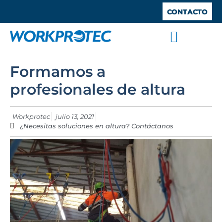
CONTACTO
SISTEMAS ANTICAÍDA
TRABAJOS VERTICALES
TRABAJO EN ALTURA
BARANDILLAS DE SEGURIDAD
ESPACIOS CONFINADOS
Formamos a
profesionales de altura
Workprotec
julio 13, 2021
¿Necesitas soluciones en altura? Contáctanos