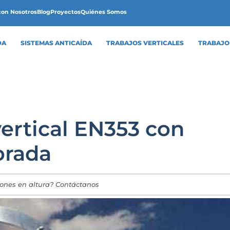
con Nosotros
Blog
Proyectos
Quiénes Somos
DA
SISTEMAS ANTICAÍDA
TRABAJOS VERTICALES
TRABAJO
vertical EN353 con
orada
iones en altura? Contáctanos