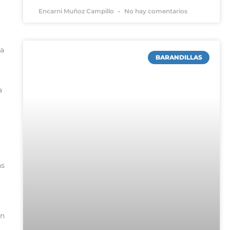
Encarni Muñoz Campillo
No hay comentarios
la
BARANDILLAS
a
as
on