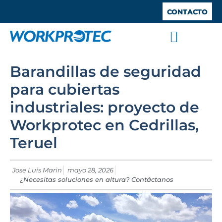
CONTACTO
SISTEMAS ANTICAÍDA
TRABAJOS VERTICALES
TRABAJO EN ALTURA
BARANDILLAS DE SEGURIDAD
ESPACIOS CONFINADOS
Barandillas de seguridad
para cubiertas
industriales: proyecto de
Workprotec en Cedrillas,
Teruel
Jose Luis Marin
mayo 28, 2026
¿Necesitas soluciones en altura? Contáctanos