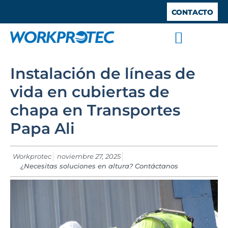
CONTACTO
SISTEMAS ANTICAÍDA
TRABAJOS VERTICALES
TRABAJO EN ALTURA
BARANDILLAS DE SEGURIDAD
ESPACIOS CONFINADOS
Instalación de líneas de
vida en cubiertas de
chapa en Transportes
Papa Ali
Workprotec
noviembre 27, 2025
¿Necesitas soluciones en altura? Contáctanos