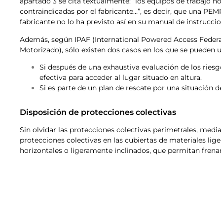
apartado 3 se cita textualmente: “los equipos de trabajo n
contraindicadas por el fabricante…”, es decir, que una PEM
fabricante no lo ha previsto así en su manual de instruccio
Además, según IPAF (International Powered Access Federat
Motorizado), sólo existen dos casos en los que se pueden ut
Si después de una exhaustiva evaluación de los riesg
efectiva para acceder al lugar situado en altura.
Si es parte de un plan de rescate por una situación 
Disposición de protecciones colectivas
Sin olvidar las protecciones colectivas perimetrales, me
protecciones colectivas en las cubiertas de materiales li
horizontales o ligeramente inclinados, que permitan frenar