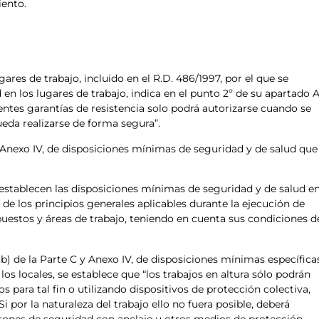
iento.
ares de trabajo, incluido en el R.D. 486/1997, por el que se
en los lugares de trabajo, indica en el punto 2º de su apartado A
ientes garantías de resistencia solo podrá autorizarse cuando se
eda realizarse de forma segura”.
 y Anexo IV, de disposiciones mínimas de seguridad y de salud que
 se establecen las disposiciones mínimas de seguridad y de salud e
de los principios generales aplicables durante la ejecución de
puestos y áreas de trabajo, teniendo en cuenta sus condiciones d
) de la Parte C y Anexo IV, de disposiciones mínimas específica
 los locales, se establece que “los trabajos en altura sólo podrán
s para tal fin o utilizando dispositivos de protección colectiva,
 por la naturaleza del trabajo ello no fuera posible, deberá
urones de seguridad con anclaje u otros medios de protección