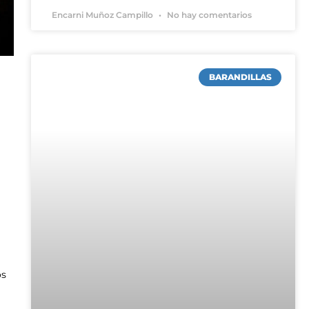
Encarni Muñoz Campillo
No hay comentarios
BARANDILLAS
os