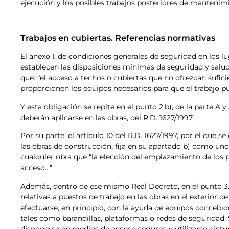
ejecución y los posibles trabajos posteriores de mantenim
Trabajos en cubiertas. Referencias normativas
El anexo I, de condiciones generales de seguridad en los lug
establecen las disposiciones mínimas de seguridad y salud 
que: “el acceso a techos o cubiertas que no ofrezcan sufic
proporcionen los equipos necesarios para que el trabajo pu
Y esta obligación se repite en el punto 2.b), de la parte A
deberán aplicarse en las obras, del R.D. 1627/1997.
Por su parte, el artículo 10 del R.D. 1627/1997, por el que
las obras de construcción, fija en su apartado b) como uno 
cualquier obra que “la elección del emplazamiento de los 
acceso…”
Además, dentro de ese mismo Real Decreto, en el punto 3.b
relativas a puestos de trabajo en las obras en el exterior de
efectuarse, en principio, con la ayuda de equipos concebido
tales como barandillas, plataformas o redes de seguridad. Si
disponerse de medios de acceso seguros y utilizarse cint