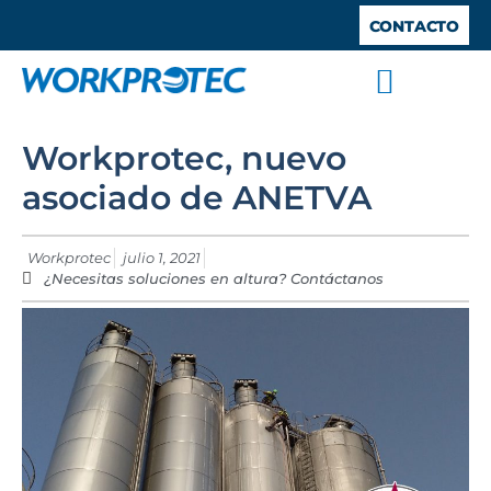
CONTACTO
SISTEMAS ANTICAÍDA
TRABAJOS VERTICALES
TRABAJO EN ALTURA
BARANDILLAS DE SEGURIDAD
ESPACIOS CONFINADOS
Workprotec, nuevo
asociado de ANETVA
Workprotec
julio 1, 2021
¿Necesitas soluciones en altura? Contáctanos