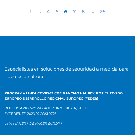
1
…
4
5
6
7
8
…
26
Especialistas en soluciones de seguridad a medida para
trabajos en altura
PROGRAMA LINEA COVID-19 COFINANCIADA AL 80% POR EL
FONDO
EUROPEO DESARROLLO REGIONAL EUROPEO (FEDER)
BENEFICIARIO: WORKPROTEC INGENIERIA, S.L.
Nº
EXPEDIENTE:
2020.07.COSI.0276
UNA MANERA DE HACER EUROPA